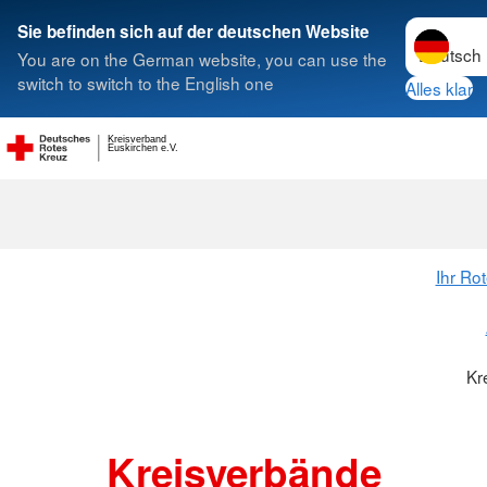
Sprache w
Sie befinden sich auf der deutschen Website
You are on the German website, you can use the
Suche
switch to switch to the English one
Alles klar
Kreisverband
Kreisverbänd
Euskirchen e.V.
Ihr Ro
Kr
Kreisverbände