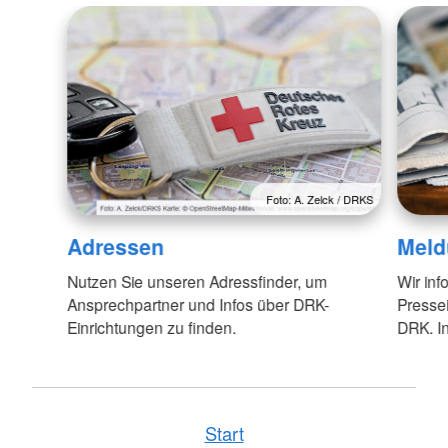
Foto: A. Zelck / DRKS
Adressen
Meld
Nutzen Sie unseren Adressfinder, um
Wir inf
Ansprechpartner und Infos über DRK-
Pressei
Einrichtungen zu finden.
DRK. In
Start