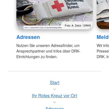
Foto: A. Zelck / DRKS
Adressen
Meld
Nutzen Sie unseren Adressfinder, um
Wir inf
Ansprechpartner und Infos über DRK-
Pressei
Einrichtungen zu finden.
DRK. In
Start
Ihr Rotes Kreuz vor Ort
Adressen