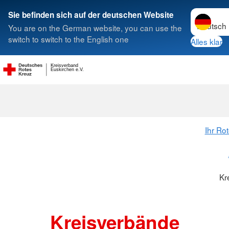
Sprache w
Sie befinden sich auf der deutschen Website
You are on the German website, you can use the
Suche
switch to switch to the English one
Alles klar
Kreisverband
Kreisverbänd
Euskirchen e.V.
Ihr Ro
Kr
Kreisverbände