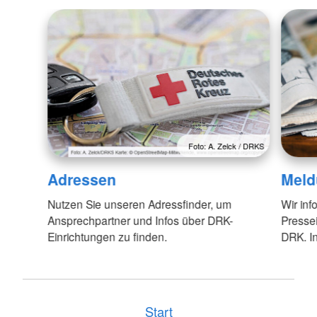
Foto: A. Zelck / DRKS
Adressen
Meld
Nutzen Sie unseren Adressfinder, um
Wir inf
Ansprechpartner und Infos über DRK-
Pressei
Einrichtungen zu finden.
DRK. In
Start