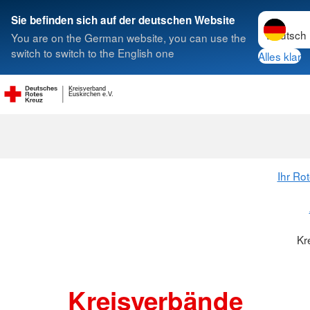
Sprache w
Sie befinden sich auf der deutschen Website
You are on the German website, you can use the
Suche
switch to switch to the English one
Alles klar
Kreisverband
Kreisverbänd
Euskirchen e.V.
Ihr Ro
Kr
Kreisverbände