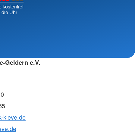
ngsschutz und
e kostenfrei
 die Uhr
sdienst
e
unftsbüro
rventionsdienst
ienst
e-Geldern e.V.
undearbeit
enst
cht
t Naturkatastrophen
 0
55
k-kleve.de
eve.de