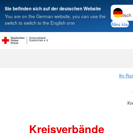
Sprache w
Sie befinden sich auf der deutschen Website
You are on the German website, you can use the
Suche
switch to switch to the English one
Alles klar
Kreisverband
Kreisverbänd
Euskirchen e.V.
Ihr Ro
Kr
Kreisverbände