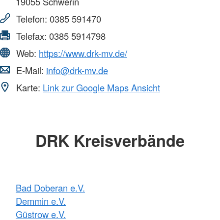
19055
Schwerin
Telefon:
0385 591470
Telefax:
0385 5914798
Web:
https://www.drk-mv.de/
E-Mail:
info@drk-mv.de
Karte:
Link zur Google Maps Ansicht
DRK Kreisverbände
Bad Doberan e.V.
Demmin e.V.
Güstrow e.V.