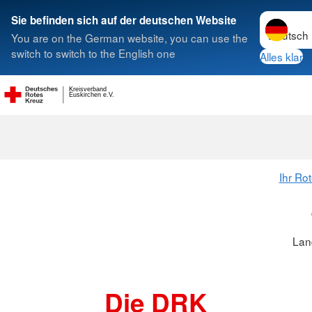
Sprache w
Sie befinden sich auf der deutschen Website
You are on the German website, you can use the
Suche
switch to switch to the English one
Alles klar
Kreisverband
Landesverbä
Euskirchen e.V.
Ihr Ro
Lan
Die DRK