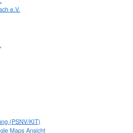
.
ach e.V.
.
gung (PSNV/KIT)
ogle Maps Ansicht