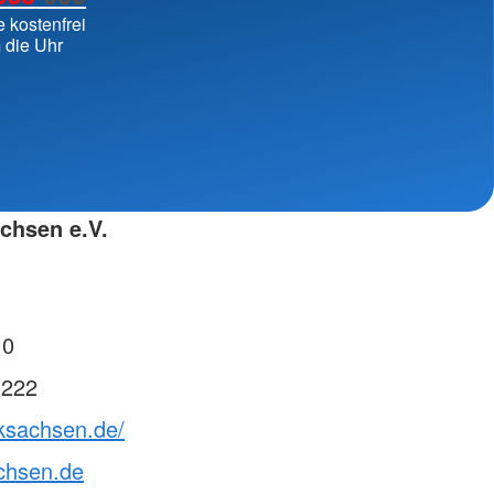
ngsschutz und
e kostenfrei
 die Uhr
sdienst
e
unftsbüro
rventionsdienst
ienst
chsen e.V.
undearbeit
enst
cht
t Naturkatastrophen
 0
 222
rksachsen.de/
chsen.de