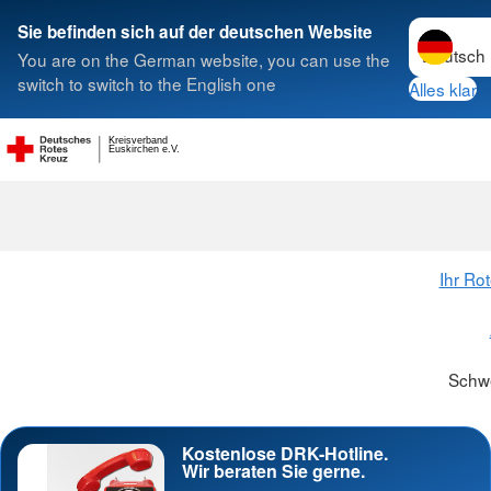
Sprache w
Sie befinden sich auf der deutschen Website
You are on the German website, you can use the
Suche
switch to switch to the English one
Alles klar
Kreisverband
Schwesternsc
Euskirchen e.V.
Ihr Ro
Schw
Kostenlose DRK-Hotline.
Wir beraten Sie gerne.