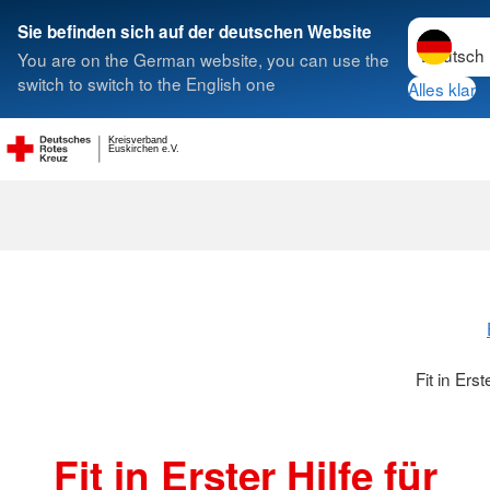
Sprache w
Sie befinden sich auf der deutschen Website
You are on the German website, you can use the
Suche
switch to switch to the English one
Alles klar
Kreisverband
Fit in Erster H
Euskirchen e.V.
Fit in Ers
Fit in Erster Hilfe für