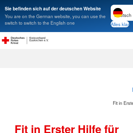
Sprache w
Sie befinden sich auf der deutschen Website
You are on the German website, you can use the
Suche
switch to switch to the English one
Alles klar
Kreisverband
Fit in Erster H
Euskirchen e.V.
Fit in Ers
Fit in Erster Hilfe für