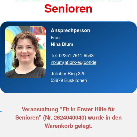
Senioren
Ansprechperson
Frau
Nina Blum
Tel: 02251 7911-9543
nblum(at)drk-eu(dot)de
Jülicher Ring 32b
53879 Euskirchen
Veranstaltung "Fit in Erster Hilfe für
Senioren" (Nr. 2624040040) wurde in den
Warenkorb gelegt.