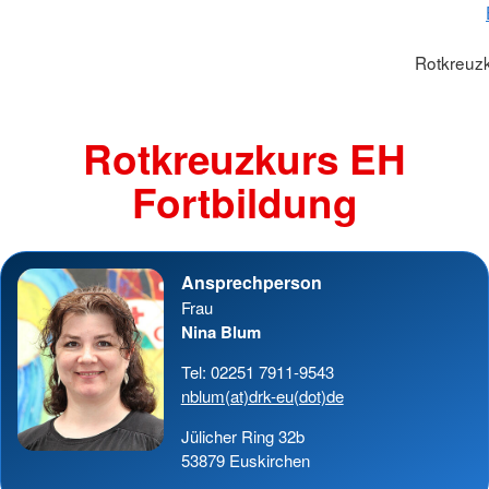
Rotkreuzk
Rotkreuzkurs EH
Fortbildung
Ansprechperson
Frau
Nina Blum
Tel: 02251 7911-9543
nblum(at)drk-eu(dot)de
Jülicher Ring 32b
53879 Euskirchen