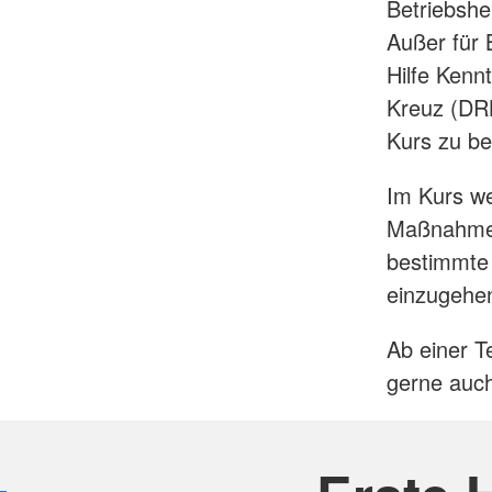
Betriebshel
Außer für B
Hilfe Kenn
Kreuz (DRK
Kurs zu b
Im Kurs we
Maßnahmen 
bestimmte 
einzugehe
Ab einer T
gerne auch