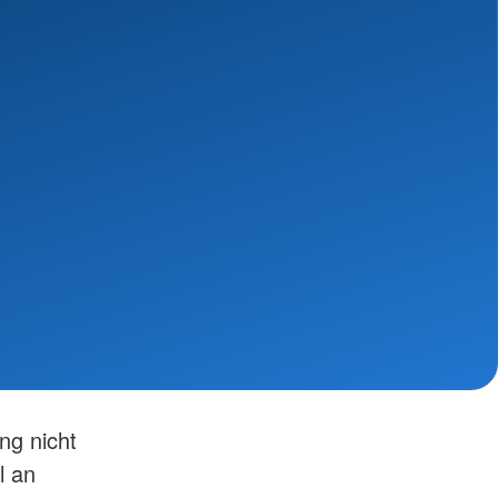
ng nicht
l an