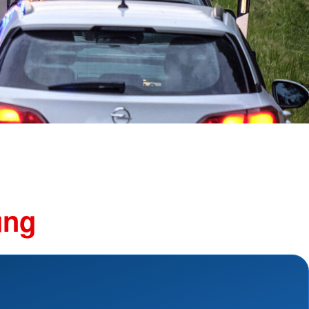
ngsschutz und
sdienst
e
unftsbüro
rventionsdienst
ienst
undearbeit
enst
cht
t Naturkatastrophen
ung