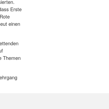
sierten.
 dass Erste
 Rote
neut einen
rettenden
uf
che Themen
Lehrgang