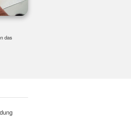
en das
ldung