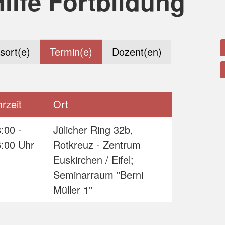
Hilfe Fortbildung
sort(e)
Termin(e)
Dozent(en)
rzeit
Ort
:00 -
Jülicher Ring 32b,
6:00 Uhr
Rotkreuz - Zentrum
Euskirchen / Eifel;
Seminarraum "Berni
Müller 1"