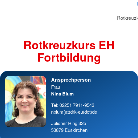
Rotkreuzk
Rotkreuzkurs EH
Fortbildung
Ansprechperson
Frau
Nina Blum
Tel: 02251 7911-9543
nblum(at)drk-eu(dot)de
Jülicher Ring 32b
53879 Euskirchen