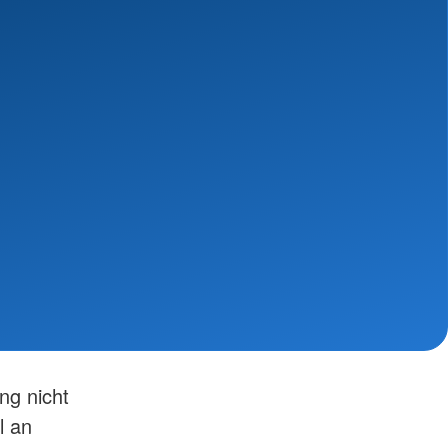
ng nicht
l an