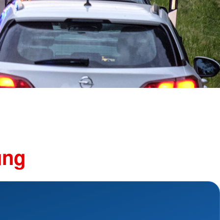
ngsschutz und
sdienst
e
unftsbüro
rventionsdienst
ienst
undearbeit
enst
cht
t Naturkatastrophen
ung