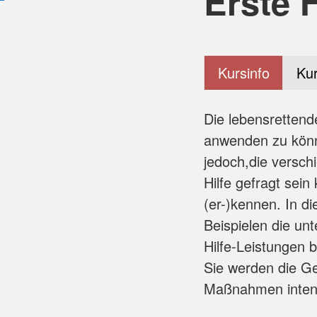
Erste 
Kursinfo
Kur
Die lebensretten
anwenden zu könne
jedoch,die versch
Hilfe gefragt sein
(er-)kennen. In 
Beispielen die unt
Hilfe-Leistungen b
Sie werden die G
Maßnahmen intens