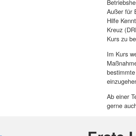
Betriebshel
Außer für B
Hilfe Kenn
Kreuz (DRK
Kurs zu b
Im Kurs we
Maßnahmen 
bestimmte 
einzugehe
Ab einer T
gerne auch