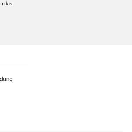
en das
ldung