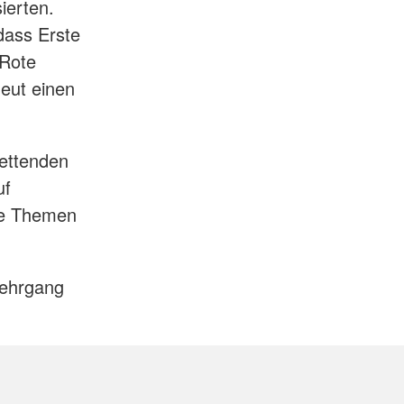
sierten.
 dass Erste
 Rote
neut einen
rettenden
uf
che Themen
Lehrgang