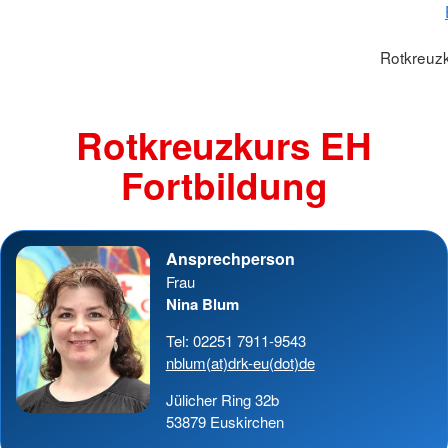
Rotkreuzk
Rotkreuzkurs EH
Fortbildung
Ansprechperson
Frau
Nina Blum
Tel: 02251 7911-9543
nblum(at)drk-eu(dot)de
Jülicher Ring 32b
53879 Euskirchen