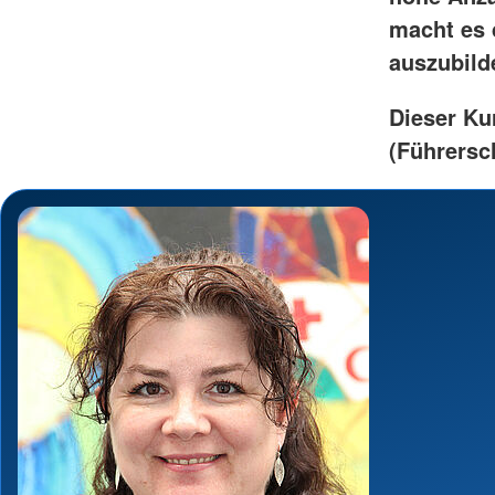
macht es 
auszubild
Dieser Ku
(Führersch