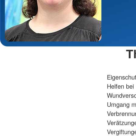
T
Eigenschut
Helfen bei
Wundvers
Umgang mi
Verbrennun
Verätzung
Vergiftung