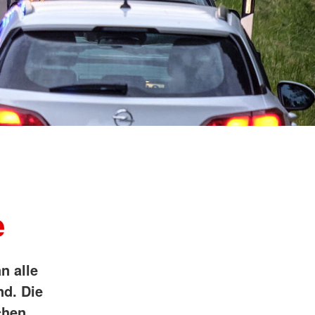
ngsschutz und
sdienst
e
unftsbüro
rventionsdienst
ienst
undearbeit
enst
cht
t Naturkatastrophen
e
n alle
nd. Die
chen