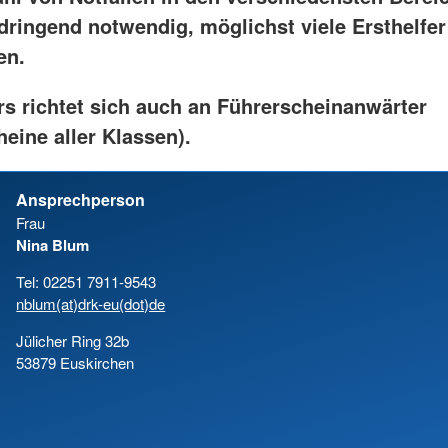
dringend notwendig, möglichst viele Ersthelfer
en.
rs richtet sich auch an Führerscheinanwärter
eine aller Klassen).
Ansprechperson
Frau
Nina Blum
Tel: 02251 7911-9543
nblum(at)drk-eu(dot)de
Jülicher Ring 32b
53879 Euskirchen