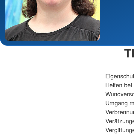
T
Eigenschut
Helfen bei
Wundvers
Umgang mi
Verbrennun
Verätzung
Vergiftung