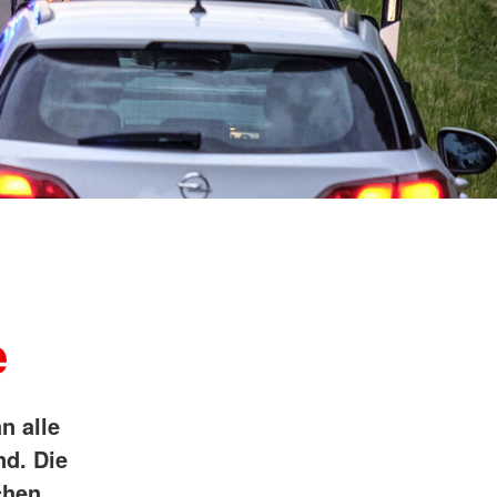
ngsschutz und
sdienst
e
unftsbüro
rventionsdienst
ienst
undearbeit
enst
cht
t Naturkatastrophen
e
n alle
nd. Die
chen