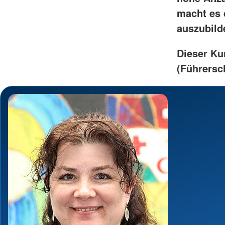
macht es 
auszubild
Dieser Ku
(Führersch