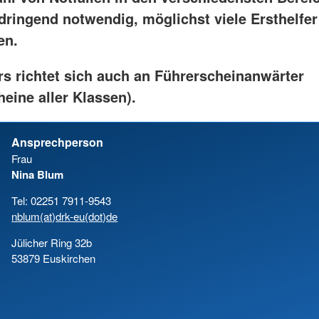
dringend notwendig, möglichst viele Ersthelfer
en.
rs richtet sich auch an Führerscheinanwärter
eine aller Klassen).
Ansprechperson
Frau
Nina Blum
Tel: 02251 7911-9543
nblum(at)drk-eu(dot)de
Jülicher Ring 32b
53879 Euskirchen