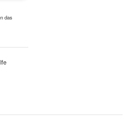
en das
lfe