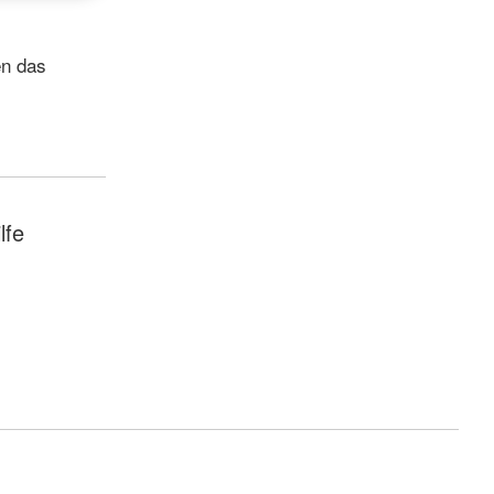
en das
lfe