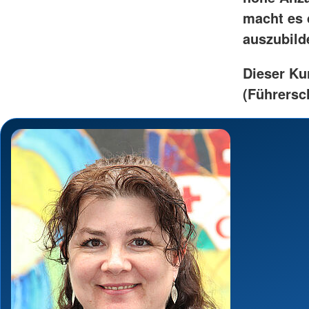
macht es 
auszubild
Dieser Ku
(Führersch