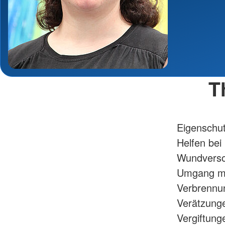
T
Eigenschut
Helfen bei
Wundvers
Umgang mi
Verbrennun
Verätzung
Vergiftung