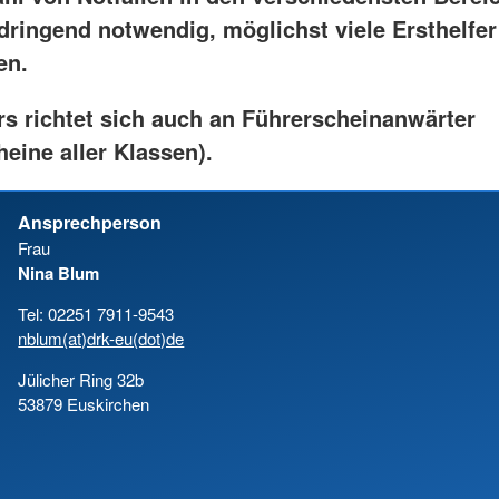
dringend notwendig, möglichst viele Ersthelfer
en.
rs richtet sich auch an Führerscheinanwärter
eine aller Klassen).
Ansprechperson
Frau
Nina Blum
Tel: 02251 7911-9543
nblum(at)drk-eu(dot)de
Jülicher Ring 32b
53879 Euskirchen