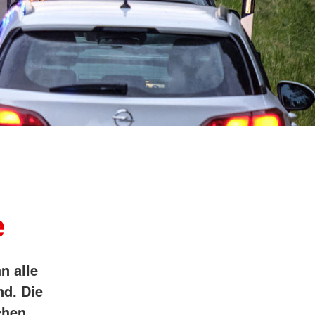
ngsschutz und
sdienst
e
unftsbüro
rventionsdienst
ienst
undearbeit
enst
cht
t Naturkatastrophen
e
n alle
nd. Die
chen