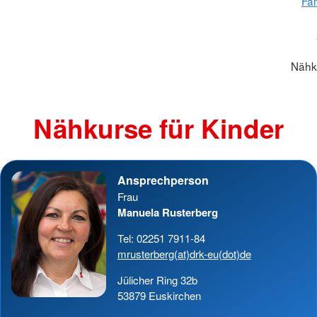
Fam
Nähku
Nähkurse für Kinder
Ansprechperson
Frau
Manuela Rusterberg
Tel: 02251 7911-84
mrusterberg(at)drk-eu(dot)de
Jülicher Ring 32b
53879 Euskirchen