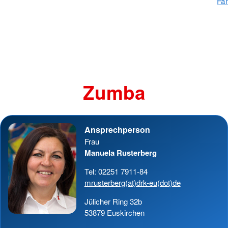
Fam
Zumba
Ansprechperson
Frau
Manuela Rusterberg
Tel: 02251 7911-84
mrusterberg(at)drk-eu(dot)de
Jülicher Ring 32b
53879 Euskirchen