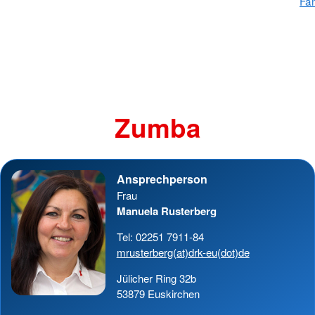
Fam
Zumba
Ansprechperson
Frau
Manuela Rusterberg
Tel: 02251 7911-84
mrusterberg(at)drk-eu(dot)de
Jülicher Ring 32b
53879 Euskirchen