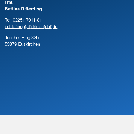
Frau
Bettina Differding
Tel: 02251 7911-81
bdifferding(at)drk-eu(dot)de
Jülicher Ring 32b
53879 Euskirchen