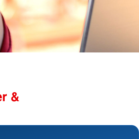
ngsschutz und
sdienst
e
unftsbüro
rventionsdienst
ienst
undearbeit
enst
cht
t Naturkatastrophen
er &