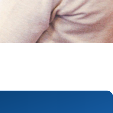
ngsschutz und
sdienst
e
unftsbüro
rventionsdienst
ienst
undearbeit
enst
cht
t Naturkatastrophen