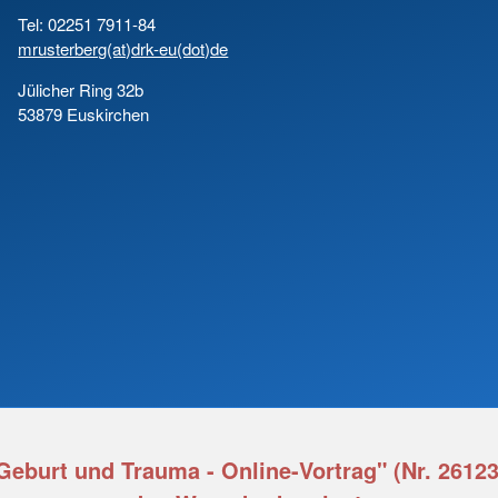
Tel: 02251 7911-84
mrusterberg(at)drk-eu(dot)de
Jülicher Ring 32b
53879 Euskirchen
Geburt und Trauma - Online-Vortrag" (Nr. 2612