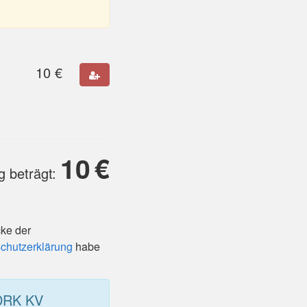
10
€
10
€
 beträgt:
cke der
chutzerklärung
habe
 DRK KV