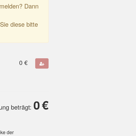
anmelden? Dann
Sie diese bitte
0
€
0
€
ung beträgt:
cke der