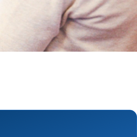
ngsschutz und
sdienst
e
unftsbüro
rventionsdienst
ienst
undearbeit
enst
cht
t Naturkatastrophen