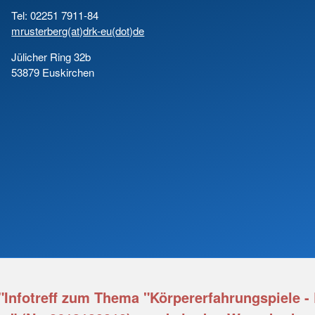
Tel: 02251 7911-84
mrusterberg(at)drk-eu(dot)de
Jülicher Ring 32b
53879 Euskirchen
"Infotreff zum Thema "Körpererfahrungspiele - 