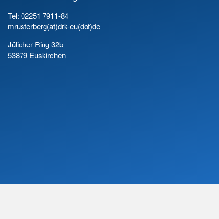
Tel: 02251 7911-84
mrusterberg(at)drk-eu(dot)de
Jülicher Ring 32b
53879 Euskirchen