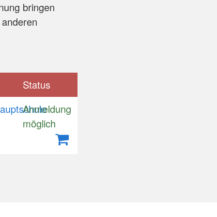
nung bringen
 anderen
Status
auptschule
Anmeldung
möglich