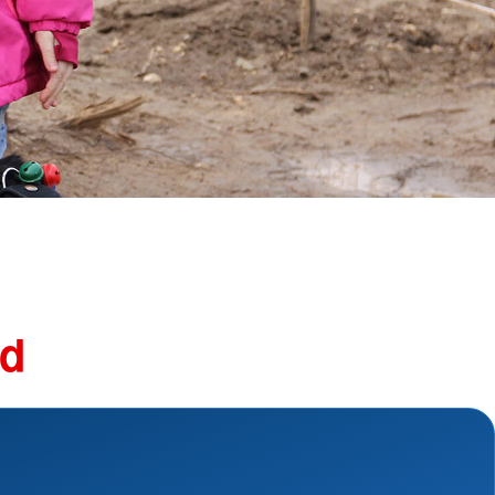
ngsschutz und
sdienst
e
unftsbüro
rventionsdienst
ienst
undearbeit
enst
cht
t Naturkatastrophen
nd