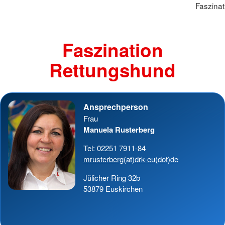
Faszina
Faszination
Rettungshund
Ansprechperson
Frau
Manuela Rusterberg
Tel: 02251 7911-84
mrusterberg(at)drk-eu(dot)de
Jülicher Ring 32b
53879 Euskirchen