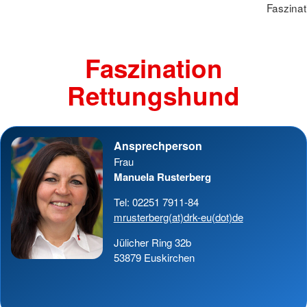
Faszina
Faszination
Rettungshund
Ansprechperson
Frau
Manuela Rusterberg
Tel: 02251 7911-84
mrusterberg(at)drk-eu(dot)de
Jülicher Ring 32b
53879 Euskirchen