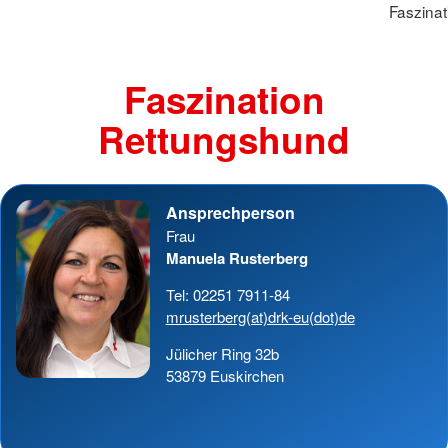
Faszina
Faszination
Rettungshund
Ansprechperson
Frau
Manuela Rusterberg
Tel: 02251 7911-84
mrusterberg(at)drk-eu(dot)de
Jülicher Ring 32b
53879 Euskirchen