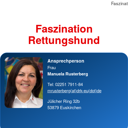
Faszina
Faszination
Rettungshund
Ansprechperson
Frau
Manuela Rusterberg
Tel: 02251 7911-84
mrusterberg(at)drk-eu(dot)de
Jülicher Ring 32b
53879 Euskirchen