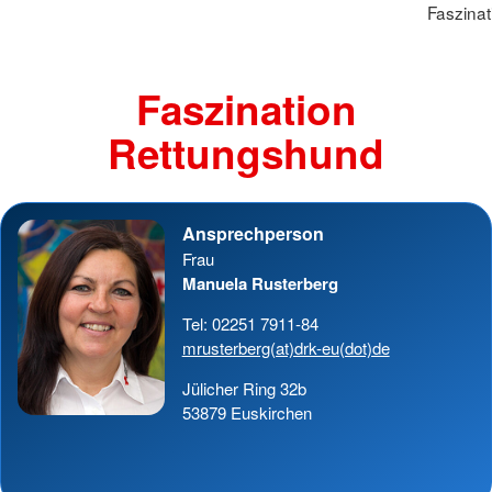
Faszina
Faszination
Rettungshund
Ansprechperson
Frau
Manuela Rusterberg
Tel: 02251 7911-84
mrusterberg(at)drk-eu(dot)de
Jülicher Ring 32b
53879 Euskirchen