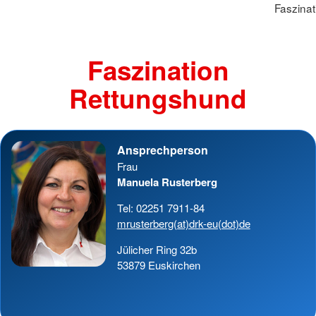
Faszina
Faszination
Rettungshund
Ansprechperson
Frau
Manuela Rusterberg
Tel: 02251 7911-84
mrusterberg(at)drk-eu(dot)de
Jülicher Ring 32b
53879 Euskirchen