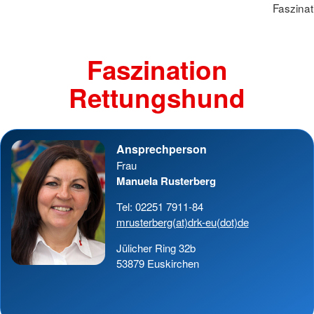
Faszina
Faszination
Rettungshund
Ansprechperson
Frau
Manuela Rusterberg
Tel: 02251 7911-84
mrusterberg(at)drk-eu(dot)de
Jülicher Ring 32b
53879 Euskirchen