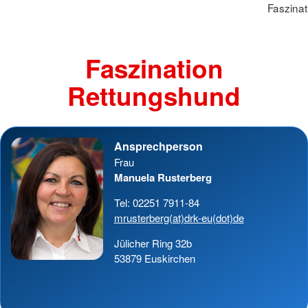
Faszina
Faszination
Rettungshund
Ansprechperson
Frau
Manuela Rusterberg
Tel: 02251 7911-84
mrusterberg(at)drk-eu(dot)de
Jülicher Ring 32b
53879 Euskirchen