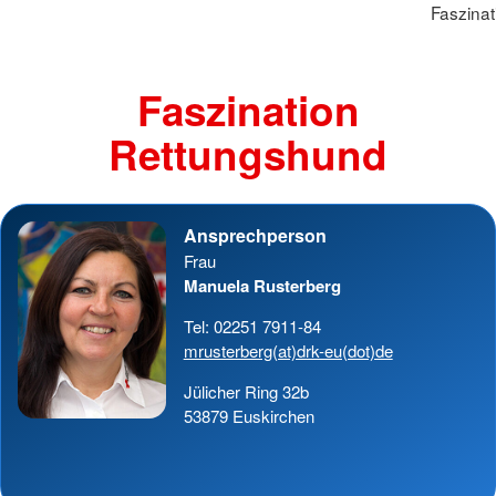
Faszina
Faszination
Rettungshund
Ansprechperson
Frau
Manuela Rusterberg
Tel: 02251 7911-84
mrusterberg(at)drk-eu(dot)de
Jülicher Ring 32b
53879 Euskirchen