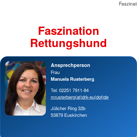
Faszina
Faszination
Rettungshund
Ansprechperson
Frau
Manuela Rusterberg
Tel: 02251 7911-84
mrusterberg(at)drk-eu(dot)de
Jülicher Ring 32b
53879 Euskirchen