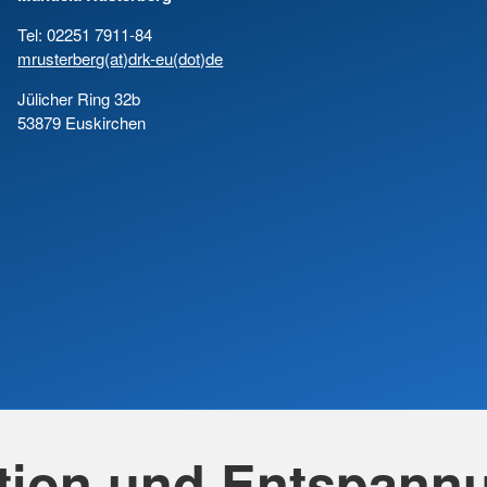
Tel: 02251 7911-84
mrusterberg(at)drk-eu(dot)de
Jülicher Ring 32b
53879 Euskirchen
tion und Entspann