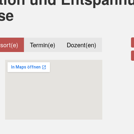
se
sort(e)
Termin(e)
Dozent(en)