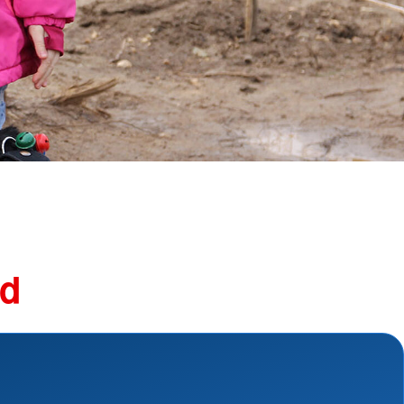
ngsschutz und
sdienst
e
unftsbüro
rventionsdienst
ienst
undearbeit
enst
cht
t Naturkatastrophen
nd