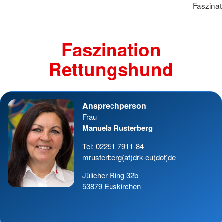
Faszina
Faszination
Rettungshund
Ansprechperson
Frau
Manuela Rusterberg
Tel: 02251 7911-84
mrusterberg(at)drk-eu(dot)de
Jülicher Ring 32b
53879 Euskirchen