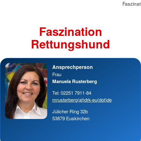
Faszina
Faszination
Rettungshund
Ansprechperson
Frau
Manuela Rusterberg
Tel: 02251 7911-84
mrusterberg(at)drk-eu(dot)de
Jülicher Ring 32b
53879 Euskirchen