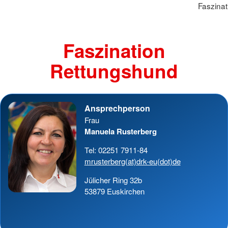
Faszina
Faszination
Rettungshund
Ansprechperson
Frau
Manuela Rusterberg
Tel: 02251 7911-84
mrusterberg(at)drk-eu(dot)de
Jülicher Ring 32b
53879 Euskirchen