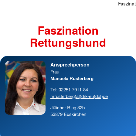
Faszina
Faszination
Rettungshund
Ansprechperson
Frau
Manuela Rusterberg
Tel: 02251 7911-84
mrusterberg(at)drk-eu(dot)de
Jülicher Ring 32b
53879 Euskirchen