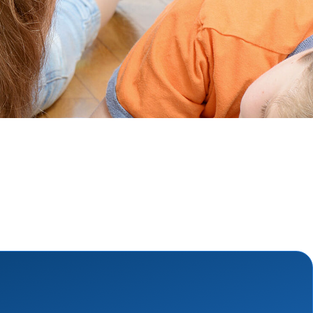
ngsschutz und
sdienst
e
unftsbüro
rventionsdienst
ienst
undearbeit
enst
cht
t Naturkatastrophen