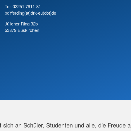
Tel: 02251 7911-81
bdifferding(at)drk-eu(dot)de
Jülicher Ring 32b
53879 Euskirchen
et sich an Schüler, Studenten und alle, die Freud