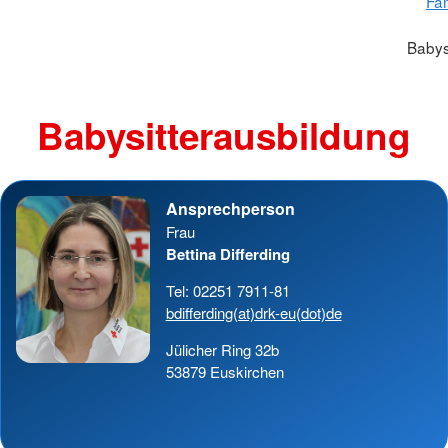
Fam
Babys
Babysitterausbildung
Ansprechperson
Frau
Bettina Differding
Tel: 02251 7911-81
bdifferding(at)drk-eu(dot)de
Jülicher Ring 32b
53879 Euskirchen