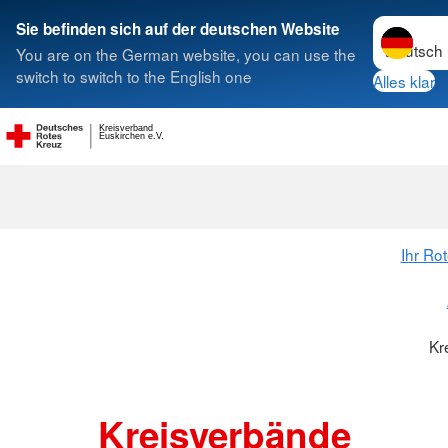
Sprache w
Sie befinden sich auf der deutschen Website
You are on the German website, you can use the
Suche
switch to switch to the English one
Alles klar
Kreisverband
Kreisverbänd
Euskirchen e.V.
Ihr Ro
Kr
Kreisverbände