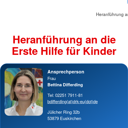
Heranführung an 
Heranführung an die
Erste Hilfe für Kinder
Ansprechperson
Frau
Bettina Differding
Tel: 02251 7911-81
bdifferding(at)drk-eu(dot)de
Jülicher Ring 32b
53879 Euskirchen