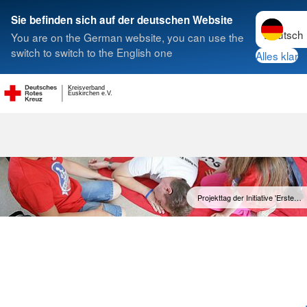
Sprache w
Sie befinden sich auf der deutschen Website
You are on the German website, you can use the
Suche
switch to switch to the English one
Alles klar
Kreisverband
Heranführung 
Euskirchen e.V.
Projekttag der Initiative 'Erste…