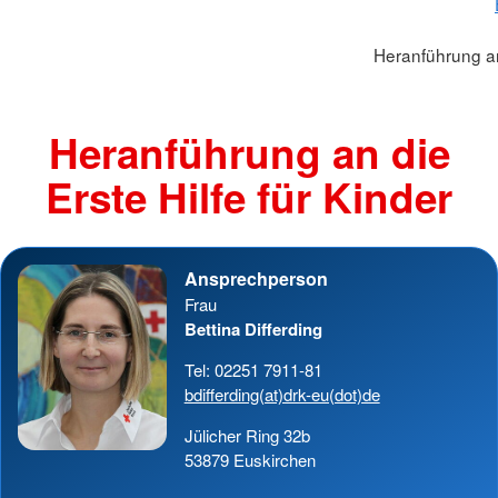
Heranführung an 
Heranführung an die
Erste Hilfe für Kinder
Ansprechperson
Frau
Bettina Differding
Tel: 02251 7911-81
bdifferding(at)drk-eu(dot)de
Jülicher Ring 32b
53879 Euskirchen