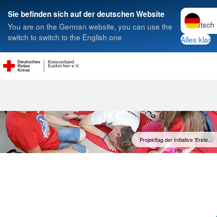
Sprache w
Sie befinden sich auf der deutschen Website
You are on the German website, you can use the
Suche
switch to switch to the English one
Alles klar
Kreisverband
Heranführung 
Euskirchen e.V.
Projekttag der Initiative 'Erste…