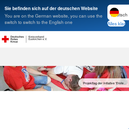
Sprache w
Sie befinden sich auf der deutschen Website
You are on the German website, you can use the
Suche
switch to switch to the English one
Alles klar
Kreisverband
Heranführung 
Euskirchen e.V.
Projekttag der Initiative 'Erste…