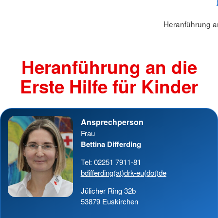
Heranführung an 
Heranführung an die
Erste Hilfe für Kinder
Ansprechperson
Frau
Bettina Differding
Tel: 02251 7911-81
bdifferding(at)drk-eu(dot)de
Jülicher Ring 32b
53879 Euskirchen