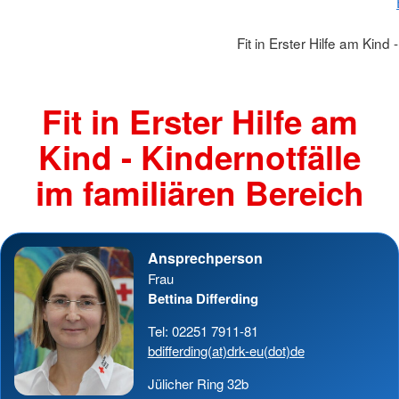
Fit in Erster Hilfe am Kind 
Fit in Erster Hilfe am
Kind - Kindernotfälle
im familiären Bereich
Ansprechperson
Frau
Bettina Differding
Tel: 02251 7911-81
bdifferding(at)drk-eu(dot)de
Jülicher Ring 32b