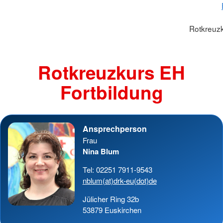
Rotkreuzk
Rotkreuzkurs EH
Fortbildung
Ansprechperson
Frau
Nina Blum
Tel: 02251 7911-9543
nblum(at)drk-eu(dot)de
Jülicher Ring 32b
53879 Euskirchen