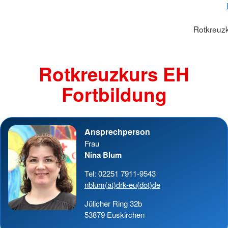
Rotkreuzk
Rotkreuzkurs EH
Fortbildung
Ansprechperson
Frau
Nina Blum
Tel: 02251 7911-9543
nblum(at)drk-eu(dot)de
Jülicher Ring 32b
53879 Euskirchen