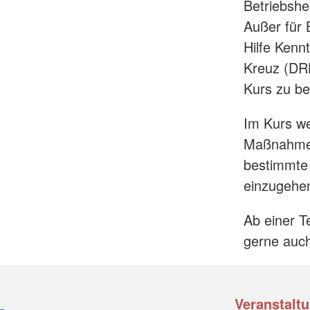
Betriebshel
Außer für B
Hilfe Kenn
Kreuz (DRK
Kurs zu b
Im Kurs we
Maßnahmen 
bestimmte 
einzugehe
Ab einer T
gerne auch
Veranstaltu