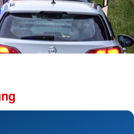
Schutz und Rettung
und Perspektivberatung
Suchdienst
Bergwacht
kstatt
Betreuungsdienst
nsmaterialien
Blutspende
Kreisauskunftsbüro
shilfe
Kriseninterventionsdienst
hilfe
Rettungsdienst
Rettungshundearbeit
Sanitätsdienst
Wasserwacht
Umgang mit Naturkatastrophen
ung