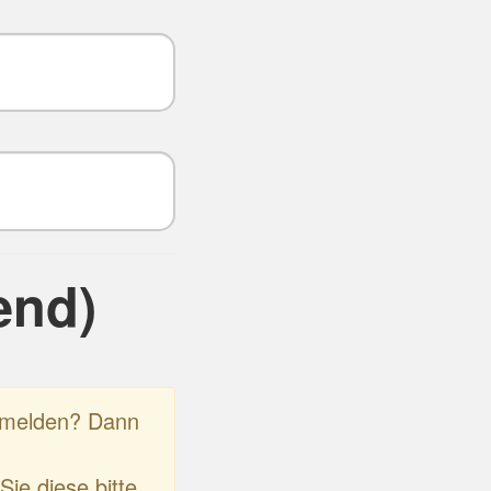
end)
anmelden? Dann
Sie diese bitte