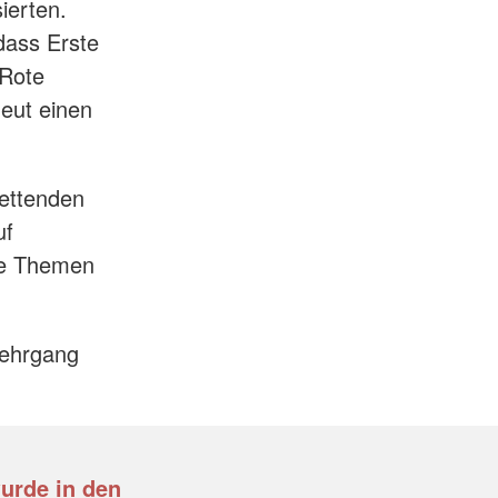
sierten.
 dass Erste
 Rote
neut einen
rettenden
uf
che Themen
Lehrgang
wurde in den