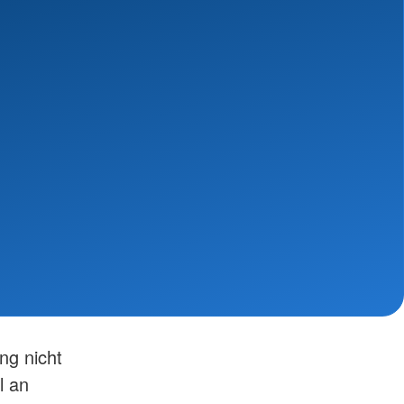
ng nicht
l an